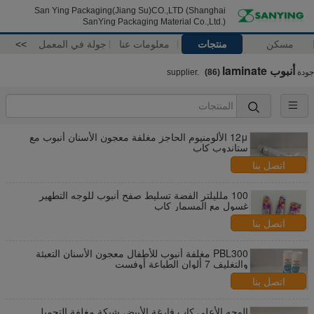
San Ying Packaging(Jiang Su)CO.,LTD (Shanghai
SanYing Packaging Material Co.,Ltd.)
مسكن
منتجات
معلومات عنا
جولة في المعمل
>>
أنبوب laminate
جودة
supplier.
(86)
12μ الألومنيوم الحاجز مغلفة معجون الأسنان أنبوب مع
ستاندوب كاب
اتصل بنا
100 ملليلتر الفضة تسليط صفح أنبوب للوجه التطهير
غسول مع المسمار كاب
اتصل بنا
PBL300 مغلفة أنبوب للأطفال معجون الأسنان التعبئة
والتغليف 7 ألوان الطباعة أوفست
اتصل بنا
الوجه الأعلى كاب فارغة الأبيض شبكة مغلفة التجميل