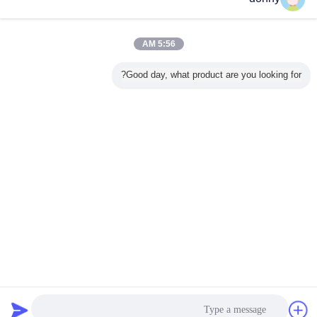
اتصل بنا
Aluminizing الحاجز مغلفة أنبوب معجون الأسنان للأطفال
50G ملون
5:56 AM
اتصل بنا
Good day, what product are you looking for?
7 / 9
غير اللغة
Arabic
منزل
|
معلومات عنا
|
اتصل بنا
|
خريطة الموقع
|
Privacy Policy
منظر مكتبيّ
Copyright © 2012 - 2026 San Ying Packaging(Jiang Su)CO.,LTD (Shanghai
SanYing Packaging Material Co.,Ltd.).
All rights reserved.
دردشة
طلب اقتباس