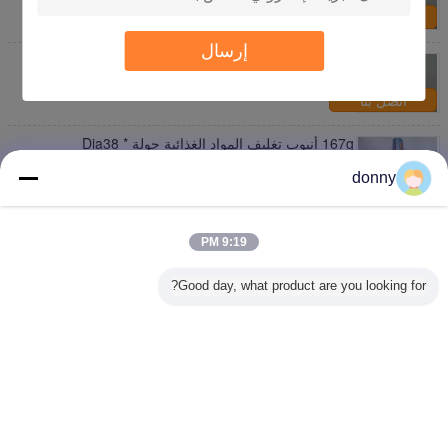
اتصل بنا
إرسال
Dia 38 * 121.45mm Flip Top Cap Abl Laminated
Tube
اتصل بنا
167g أنبوب تغليف المواد الغذائية جولة Dia38 *
171.25mm غطاء الوجه العلوي
donny
اتصل بنا
100g جولة Dia38 * 123mm برغي غطاء أنبوب صفح
للأطعمة المنكهة
9:19 PM
اتصل بنا
Good day, what product are you looking for?
1 / 2
غير اللغة
Arabic