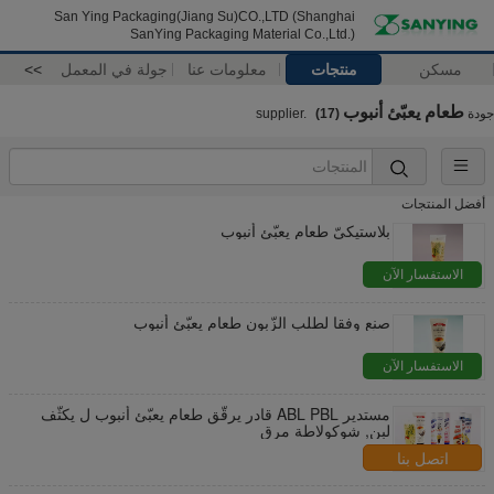
San Ying Packaging(Jiang Su)CO.,LTD (Shanghai
SanYing Packaging Material Co.,Ltd.)
مسكن
منتجات
معلومات عنا
جولة في المعمل
>>
طعام يعبّئ أنبوب
جودة
supplier.
(17)
أفضل المنتجات
بلاستيكيّ طعام يعبّئ أنبوب
الاستفسار الآن
صنع وفقا لطلب الزّبون طعام يعبّئ أنبوب
الاستفسار الآن
مستدير ABL PBL قادر يرقّق طعام يعبّئ أنبوب ل يكثّف
لبن, شوكولاطة مرق
اتصل بنا