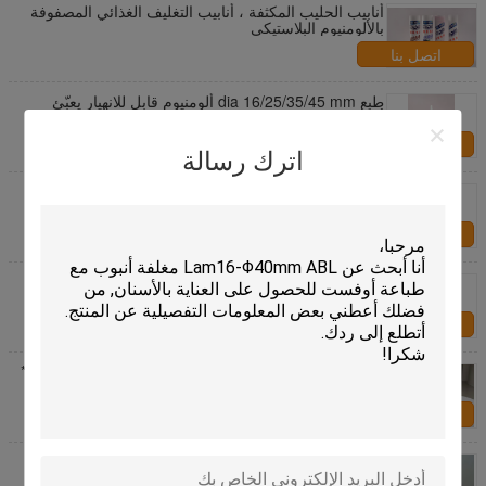
أنابيب الحليب المكثفة ، أنابيب التغليف الغذائي المصفوفة
بالألومنيوم البلاستيكي
اتصل بنا
طبع dia 16/25/35/45 mm ألومنيوم قابل للانهيار يعبّئ
أنبوب لطعام
اتصل بنا
اترك رسالة
طعام يعبّئ أنبوب, يشبع بلاستيك يرقّق أنبوب يحزم لعسل
اتصل بنا
شاشة يطبع ABL PBL أنبوب قادر laminate, طعام أنبوب
يعبّئ صنع وفقا لطلب الزّبون
اتصل بنا
140 جرام طباعة الحفر اللامع Pbl أنبوب مستدير ضياء 50 *
110 مم
اتصل بنا
185 جرام أنبوب تغليف المواد الغذائية جولة ضياء 38 *
171.45 مم مع غطاء المسمار