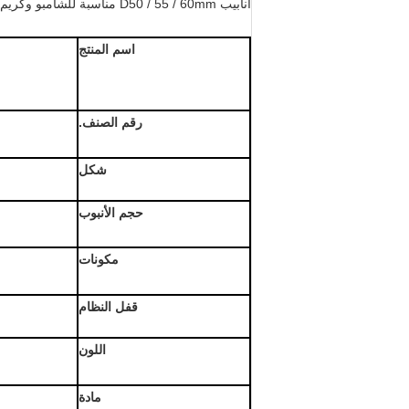
أنابيب D50 / 55 / 60mm مناسبة للشامبو وكريم العناية بالشعر ومقشر الجسم وغسول الجسم وجل الاستحمام ومنتجات الاستحمام الشخصية وتغليف كريم التدليك.
اسم المنتج
رقم الصنف.
شكل
حجم الأنبوب
مكونات
قفل النظام
اللون
مادة