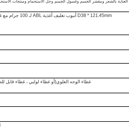
D38 * 121.45mm أنبوب تغليف أغذية ABL لـ 100 جرام مع غطاء علوي قابل للطي
غطاء الوجه العلوي
(أو غطاء لولبي ، غطاء قابل لل
ا