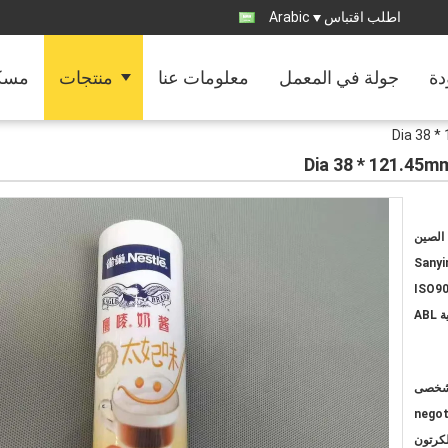
اطلب اقتباس
Arabic
دة
جولة في المعمل
معلومات عنا
منتجات
مسك
Dia 38 *
Dia 38 * 121.45m
الصين
Sanyi
ISO90
AB
negot
لكرتون