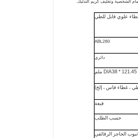
ABL280
دائري
DIA38 * 121.45 ملم
طي ، غطاء فاس ، إلخ)
قبعة
حسب الطلب
نبوب الحاجز الرقائقي