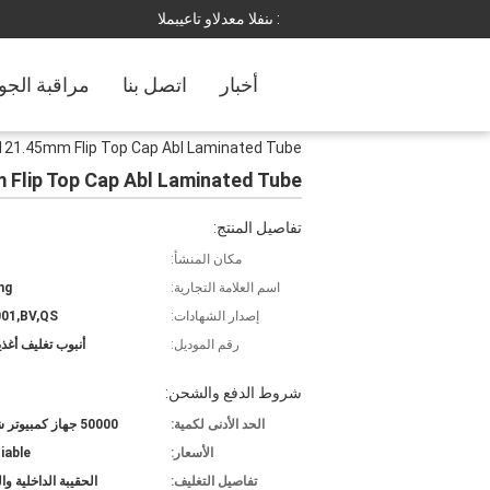
المبيعات والدعم الفنى :
أخبار
اتصل بنا
مراقبة الجو
 121.45mm Flip Top Cap Abl Laminated Tube
m Flip Top Cap Abl Laminated Tube
تفاصيل المنتج:
مكان المنشأ:
اسم العلامة التجارية:
ng
إصدار الشهادات:
01,BV,QS
رقم الموديل:
أنبوب تغليف أغذية L
شروط الدفع والشحن:
الحد الأدنى لكمية:
50000 جهاز كمبيوتر شخصى
الأسعار:
iable
تفاصيل التغليف:
الحقيبة الداخلية وا