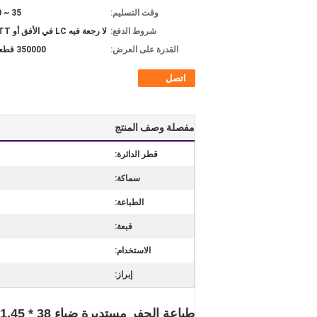
وقت التسليم:
35 ~ 40 يومًا
شروط الدفع:
لا رجعة فيه LC في الأفق أو TT مقدما
القدرة على العرض:
350000 قطعة / يوم
اتصل
مفصلة وصف المنتج
قطر الدائرة:
سماكة:
الطباعة:
قبعة:
الاستخدام:
إبراز:
طباعة الحفر مستديرة ضياء 38 * 121.45 مم أنبوب تغليف أغذية