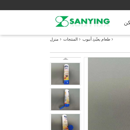
ن
طعام يعبّئ أنبوب
المنتجات
منزل