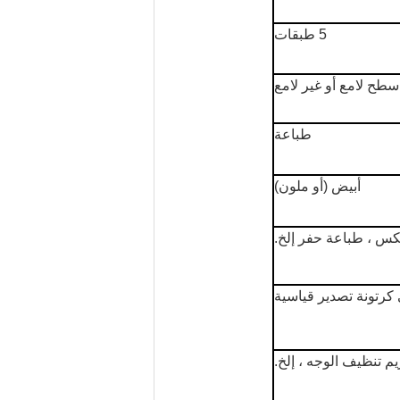
5 طبقات
سطح لامع أو غير لامع
طباعة
أبيض (أو ملون)
كس ، طباعة حفر إلخ.
 كرتونة تصدير قياسية
يم تنظيف الوجه ، إلخ.