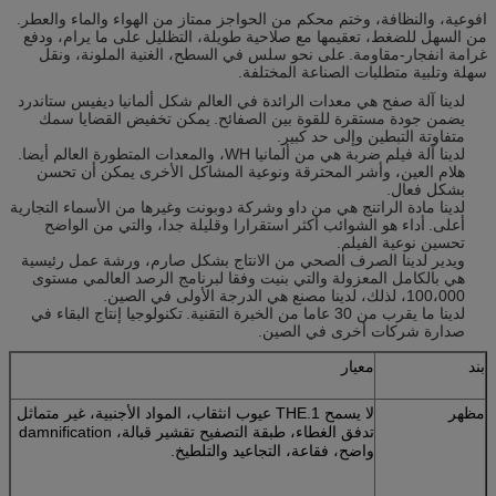
افوعية، والنظافة، وختم محكم من الحواجز ممتاز من الهواء والماء والعطر.
من السهل للضغط، تعقيمها مع صلاحية طويلة، التظليل على ما يرام، ودفع
غرامة انفجار-مقاومة.
على نحو سلس في السطح، الغنية الملونة، ونقل
سهلة وتلبية متطلبات الصناعة المختلفة.
لدينا آلة صفح هي معدات الرائدة في العالم شكل ألمانيا ديفيس ستاندرد
يضمن جودة مستقرة للقوة بين الصفائح.
يمكن تخفيض القضايا سمك
متفاوتة التبطين وإلى حد كبير.
لدينا آلة فيلم ضربة هي من ألمانيا WH، والمعدات المتطورة العالم أيضا.
هلام العين، وأشر المحترقة ونوعية المشاكل الأخرى يمكن أن تحسن
بشكل فعال.
لدينا مادة الراتنج هي من داو وشركة دوبونت وغيرها من الأسماء التجارية
أعلى.
أداء هو الشوائب أكثر استقرارا وقليلة جدا، والتي من الواضح
تحسين نوعية الفيلم.
ويدير لدينا الصرف الصحي من الانتاج بشكل صارم، ورشة عمل رئيسية
هي بالكامل المعزولة والتي بنيت وفقا لبرنامج الرصد العالمي مستوى
100،000، لذلك، لدينا مصنع هي الدرجة الأولى في الصين.
لدينا ما يقرب من 30 عاما من الخبرة التقنية.
تكنولوجيا إنتاج البقاء في
صدارة شركات أخرى في الصين.
بند
معيار
مظهر
لا يسمح 1.THE عيوب انثقاب، المواد الأجنبية، غير متماثل
تدفق الغطاء، طبقة التصفيح تقشير قبالة، damnification
واضح، فقاعة، التجاعيد والتلطيخ.