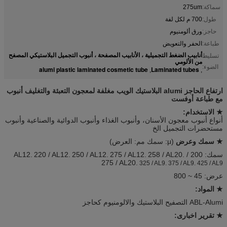
سماكة:
275um
طول:
700 م لكل لفة
حاجز:
ورق ألومنيوم
طباعة:
الحفر والتعويض
أنابيب الضغط التجميلية ، الأنابيب المصفحة ، أنبوب التجميل البلاستيكي المصفح
تسليط
من الألومي
الضوء:
alumi plastic laminated cosmetic tube
Laminated tubes
,
,
ارتفاع الحاجز alumi البلاستيك الويب مغلفة لمعجون التعبئة والتغليف أنبوب
مع طباعة أوفست
★ الاستخدام:
أنواع أنبوب معجون الأسنان، وأنبوب الغذاء وأنبوب الدوائية والصناعية وأنبوب
مستحضرات التجميل الخ
★ سمك وعرض
(μ: سمك مم: العرض)
سمك: 200 / AL12.
258 / AL20.
275 / AL12.
250 / AL12.
220 / AL12.
275 / AL20.
325 / AL9. 375 / AL9. 425 / AL9
عرض: 45 ~ 800
★ المواد:
ABL-Alumi التصفيح البلاستيك والالومنيوم كحاجز
★ تقرير اخبارى: