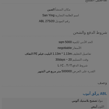
مكان المنشأ:
الصين
اسم العلامة التجارية:
San Ying
رقم الموديل:
ABL 275/20
شروط الدفع والشحن
الحد الأدنى لكمية:
5000 sqm
الأسعار:
negotiable
تفاصيل التغليف:
1.13m * 1.13m البليت فيلم PE التفاف
وقت التسليم:
20 ~ 30days
شروط الدفع:
L / C ، T / T
القدرة على العرض:
500000 متر مربع في الشهر
وصف
ABL يرقّق أنبوب
مواد:
تصفيح بلاستيك ألومي
اللون:
أبيض