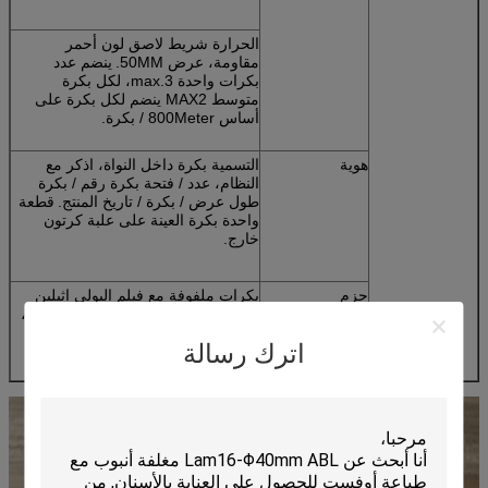
الحرارة شريط لاصق لون أحمر
مقاومة، عرض 50MM.
ينضم عدد
بكرات واحدة max.3، لكل بكرة
متوسط MAX2 ينضم لكل بكرة على
أساس 800Meter / بكرة.
هوية
التسمية بكرة داخل النواة، اذكر مع
النظام، عدد / فتحة بكرة رقم / بكرة
طول عرض / بكرة / تاريخ المنتج.
قطعة
واحدة بكرة العينة على علبة كرتون
خارج.
حزم
بكرات ملفوفة مع فيلم البولي اثيلين
والمكدس في لوح خشبي أو البلاستيك،
أو وفقا لمتطلبات العملاء.
اترك رسالة