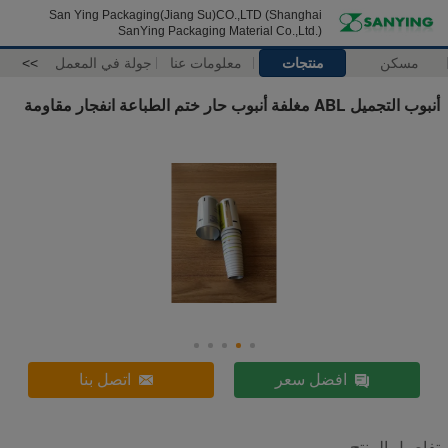
San Ying Packaging(Jiang Su)CO.,LTD (Shanghai
SanYing Packaging Material Co.,Ltd.)
مسكن
منتجات
معلومات عنا
جولة في المعمل
>>
أنبوب التجميل ABL مغلفة أنبوب حار ختم الطباعة انفجار مقاومة
افضل سعر
اتصل بنا
تفاصيل المنتج