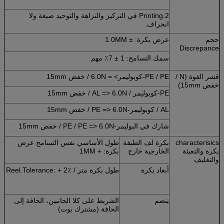
2.Printing في التركيز والنزاهة والتوحيد صبغة ولا
انحراف.
حجم
عرض بكرة: ± 1.0MM
Discrepance
سمك التسامح: 1 ± 7٪ مهم
قشر القوة (N /
PE / PE-كوبوليمر> = 6.0N / خفض 15mm
خفض 15mm)
PE-كوبوليمر / AL => 6.0N / خفض 15mm
AL / كوبوليمر-PE => 6.0N / خفض 15mm
شارك في البوليمر-PE / PE => 6.0N / خفض 15mm
characterisics
بكرة لف الطبقة
طول الأساسي نفس التسامح عرض
بكرة والتعبئة
الخارجية خارج
بكرة: + 1MM
والتغليف
أبعاد بكرة
طول بكرة متر / Reel.Tolerance: + 2٪
ينضم
الشريط على كلا الجانبين، الحافة إلى
الحافة (مشترك بوت)