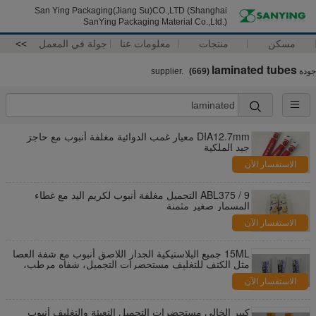
San Ying Packaging(Jiang Su)CO.,LTD (Shanghai
SanYing Packaging Material Co.,Ltd.)
مسكن
منتجات
معلومات عنا
جولة في المعمل
>>
laminated tubes
جودة
supplier.
(669)
DIA12.7mm معيار غمب الدوائية مغلفة أنبوب مع حاجز
جيد الملكية
الاستفسار الآن
ABL375 / 9 التجميل مغلفة أنبوب لكريم اليد مع غطاء
المسمار صغير مثمنة
الاستفسار الآن
15ML جميع البلاستيكية الجدار اللاصق أنبوب مع شفة العصا
مثل الكتف للتغليف مستحضرات التجميل، شفاه مرطب،
BB كريم
الاستفسار الآن
كبير الخالي مستحضرات التجميل التعبئة والتغليف أنبوب