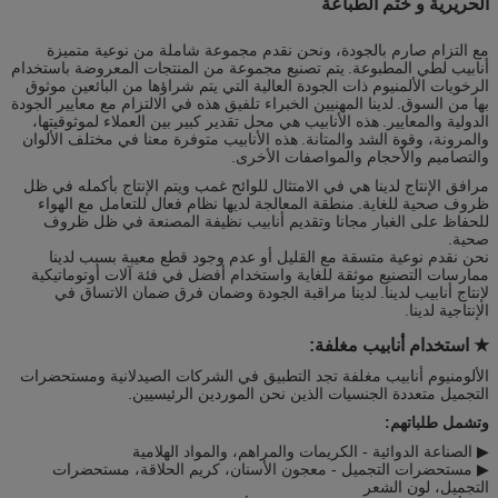
الحريرية و ختم الطباعة
مع التزام صارم بالجودة، ونحن نقدم مجموعة شاملة من نوعية متميزة
أنابيب لطي المطبوعة.
يتم تصنيع مجموعة من المنتجات المعروضة باستخدام
الرخويات الألمنيوم ذات الجودة العالية التي يتم شراؤها من البائعين موثوق
بها من السوق.
لدينا المهنيين الخبراء تلفيق هذه في الالتزام مع معايير الجودة
الدولية والمعايير.
هذه الأنابيب هي محل تقدير كبير بين العملاء لموثوقيتها،
والمرونة، وقوة الشد والمتانة.
هذه الأنابيب متوفرة معنا في مختلف الألوان
والتصاميم والأحجام والمواصفات الأخرى.
مرافق الإنتاج لدينا هي في الامتثال للوائح غمب ويتم الإنتاج بأكمله في ظل
ظروف صحية للغاية.
منطقة المعالجة لديها نظام فعال للتعامل مع الهواء
للحفاظ على الغبار مجانا وتقديم أنابيب نظيفة المصنعة في ظل ظروف
صحية.
نحن نقدم نوعية متسقة مع القليل أو عدم وجود قطع معيبة بسبب لدينا
ممارسات التصنيع موثقة للغاية واستخدام أفضل في فئة آلات أوتوماتيكية
لإنتاج أنابيب لدينا.
لدينا مراقبة الجودة وضمان فرق ضمان الاتساق في
الإنتاجية لدينا.
★ استخدام أنابيب مغلفة:
الألومنيوم أنابيب مغلفة تجد التطبيق في الشركات الصيدلانية ومستحضرات
التجميل متعددة الجنسيات الذين نحن الموردين الرئيسيين.
وتشمل طلباتهم:
▶ الصناعة الدوائية - الكريمات والمراهم، والمواد الهلامية
▶ مستحضرات التجميل - معجون الأسنان، كريم الحلاقة، مستحضرات
التجميل، لون الشعر