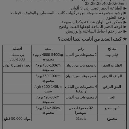
32،35،38،40،50،60mm
▶ الطباعة الحفر تصل إلى 9 ألوان
▶ وجود مجموعة متنوعة من تركيبات كاب - المسمار، والوقوف، قبعات
الوجه العلوي
▶ ممكن في ألوان شفافة وكذلك مبهمة
▶ فوهة الختم المتاحة لجعلها العبث واضح
▶ خيار ختم احباط الساخنة والورنيش
★ كيف العديد من أنابيب لدينا أنتجت؟
معالج
رقم
سعة
أفضلية
فيلم تهب
2 مجموعات من ألمانيا
4800-5400kg / يوم /
بي سمك:
مجموعة
35μ-160μ
الطباعة الحفر
6 مجموعات من تايوان
50-100km / يوم /
الحد الأقصى 6 ألوان
مجموعة
الجاف الترقق
4 مجموعات من تايوان
50-100km / يوم /
مجموعة
البثق الترقق
4 مجموعات من اليابان
100-140km / داي /
وألمانيا
سيت
الحز
3 مجموعات من ألمانيا
20-30km / يوم /
مجموعة
أنبوب صنع
32 مجموعات من
7wz-30wz / يوم /
سويسرا
مجموعة
مجموع
51sets
موك: 50،000 قطع