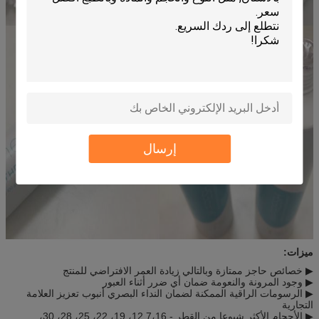
إرسال
ميزات:
▶ خصائص حاجز ممتازة وبالتالي زيادة العمر الافتراضي للمنتج
▶ وجود المرونة والنعومة ضمان أي ضرر أثناء العبور
▶ الرسومات الراقية الممكنة لضمان النداء البصري أنبوب تعزيز العلامة
التجارية
▶ الأحجام الأكثر شيوعا من القطر - 12.7،16، 19، 22، 25، 28، 30،