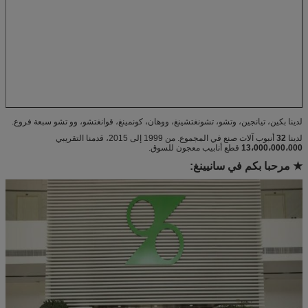
لدينا بكين، تيانجين، وتشو، تشونغتشينغ، ووهان، كونمينغ، قوانغتشو، وو تشو سبعة فروع.
لدينا
32
أنبوب آلات صنع في المجموع. من 1999 إلى 2015، قدمنا ​​التقريبي
13،000،000،000
قطع أنابيب معجون للسوق.
★ مرحبا بكم في سانيينغ: