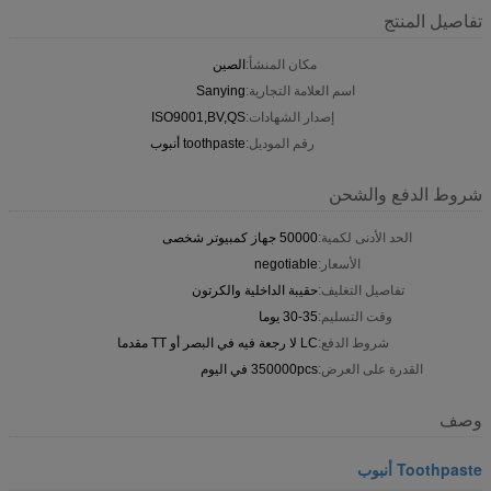
تفاصيل المنتج
مكان المنشأ:
الصين
اسم العلامة التجارية:
Sanying
إصدار الشهادات:
ISO9001,BV,QS
رقم الموديل:
toothpaste أنبوب
شروط الدفع والشحن
الحد الأدنى لكمية:
50000 جهاز كمبيوتر شخصى
الأسعار:
negotiable
تفاصيل التغليف:
حقيبة الداخلية والكرتون
وقت التسليم:
30-35 يوما
شروط الدفع:
LC لا رجعة فيه في البصر أو TT مقدما
القدرة على العرض:
350000pcs في اليوم
وصف
Toothpaste أنبوب