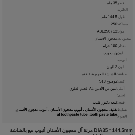
قطر
35 ملم
الدائرة:
طول:
144.5 ملم
سماكة:
250
مواد:
ABL250 / 12
محتويات:
معجون الأسنان
مقدار:
100 جرام
لون
وايت ويب
الويب:
لون:
2 ألوان
طباعة:
بالشاشة الحريرية + ختم
كتف:
موضوع S13
أعلى
اثنين من الأذنين AL الختم العلوي
الختم:
قبعة:
قبعة دكتور فليب
تغليف معجون الأسنان ، أنبوب معجون الأسنان ، أنبوب معجون الأسنان
تسليط
,
al toothpaste tube
tooth paste tube
,
الضوء:
DIA35 * 144.5mm مرنة آل معجون الأسنان أنبوب مع بالشاشة