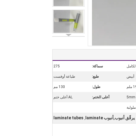
سماكة:
275
أبيض
طبع:
طباعة أوفست
 ملم
طول:
130 مم
5mm
أعلى الختم:
AL أعلى ختم
ملولبة
يرقّق أنبوب,أنبوب laminate
laminate tubes
,