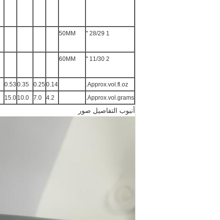
50MM
1 28/29 "
60MM
2 11/30 ''
0.53
0.35
0.25
0.14
Approx.vol.fl.oz.
15.0
10.0
7.0
4.2
Approx.vol.grams.
أنبوب التفاصيل صور