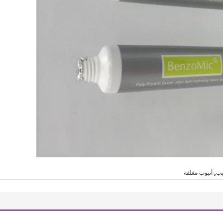
,
يب
أنبوب مغلفة