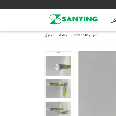
ن
أنبوب laminate
المنتجات
منزل