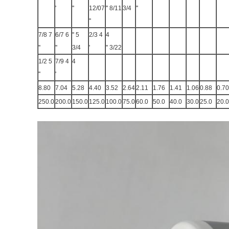
'
''
12/07
8/11 ''
3/4
''
''
7 7/8
6 6/7
5 ''
4 2/3
4
''
''
3/4
'
3/22 ''
5 1/2
4 7/9
4
''
'
8.80
7.04
5.28
4.40
3.52
2.64
2.11
1.76
1.41
1.06
0.88
0.70
250.0
200.0
150.0
125.0
100.0
75.0
60.0
50.0
40.0
30.0
25.0
20.0