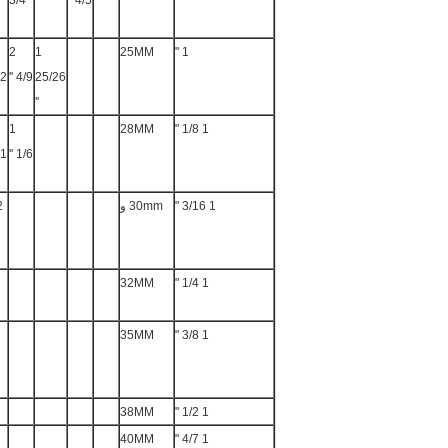
3/4
''
4/5 ''
2
1
25MM
1 "
12
4/9 ''
25/26
''
1
28MM
1 1/8 "
 ''
1/6 ''
1 3/16 "
30mm و
32MM
1 1/4 "
35MM
1 3/8 "
38MM
1 1/2 "
40MM
1 4/7 "