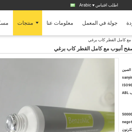
اطلب اقتباس
Arabic
دة
جولة في المعمل
معلومات عنا
منتجات
مسك
الصين
sanyi
ISO9
ABL
5000
negot
لكرتون