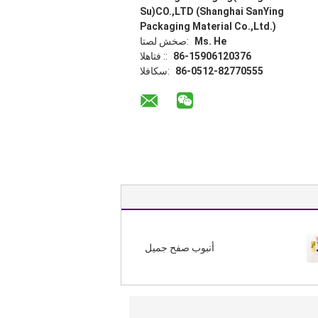
Su)CO.,LTD (Shanghai SanYing
Packaging Material Co.,Ltd.)
Ms. He
اتصل شخص:
86-15906120376
الهاتف ::
86-0512-82770555
الفاكس:
أنبوب صفح جميل