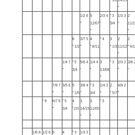
1/2 ''
14/15
''
''
6 1/2
5
4 2/3
3 ''
3 1/3
2
''
12/07
'
3/4
''
11/
''
''
6
5 3/7
4
4 ''
3
2
2
1/2 ''
''
8/11 ''
1/3 ''
11/12
6/11
''
7 1/4
5 ''
4 5/6
4 1/4
3
3 ''
2 2/3
2 3/8
''
3/4
'
''
13/08
''
''
''
7 7/9
6 3/5
5
4 3/8
3 ''
3 1/4
2
2 4/9
''
''
1/5 ''
''
3/4
''
5/7 ''
''
8 ''
6 6/7
5 ''
4
3
3
3 ''
''
3/4
2/3 '
14/15
11/05
''
''
8 1/6
6 1/2
5
4
3 ''
3 1/3