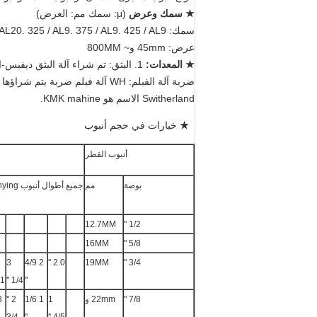
★ سمك وعرض
(μ: سمك مم: العرض)
سمك: 200U / AL12.
325 / AL9. 375 / AL9. 425 / AL9
 AL20.
عرض: 45mm و~ 800MM
★ المعدات:
1. البثق:
تم شراء آلة البثق ديفيس-ا
ضربة آلة الفيلم: WH آلة فيلم ضربة يتم شراؤها من ألمانيا أيضا والتي هي معروفة من نوعية جيدة وثابتة.
Switherland الاسم هو KMK mahine.
★
 خيارات في حجم أنبوب
أنبوب القطر
بوصة
مم
جميع أطوال أنبوب Sanying هي للإشارة فقط.
12.7MM
1/2 "
16MM
5/8 "
3
2 4/9
2.0 ''
19MM
3/4 "
 ''
1/4 ''
''
7/8 "
22mm و
1
1 1/6
2 ''