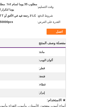
وقت التسليم:
يوما لتكرار ا
شروط الدفع:
LC لا رجعة فيه في الأفق أو TT مقدما
القدرة على العرض:
350000pcs / يو
اتصل
مفصلة وصف المنتج
مادة:
ألوان الويب:
قطر:
فتحة:
غطاء:
إبراز:
★ الاستخدام:
أنواع أنبوب معجون الأسنان، وأنبوب الغذاء وأنبو