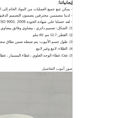
إيجابياتنا:
- يمكن تتبع جميع العمليات من المواد الخام إلى الن
- لدينا مصممين محترفين يضمنون التصميم الدقيق
- لقد حصلنا على شهادة الجودة ISO 9001: 2008.
1).
الشكل: تصميم دائري ، بيضاوي وفائق بيضاوي
2).
القطر: 12.7 مم -60 ملم
3).
طول جسم الأنبوب: يتم ضبطه ضمن نطاق سعة 
4).
الطلاء: لامع وغير لامع
5).
Cap: غطاء الوجه العلوي ، غطاء المسمار ، غطاء الاكريليك ومختلف القبعات الخاصة.
صور أنبوب التفاصيل