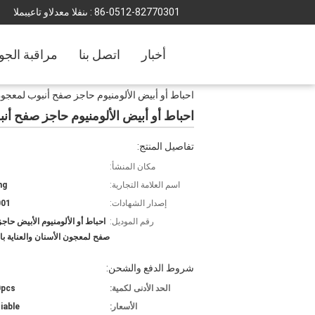
86-0512-82770301
المبيعات والدعم الفنى :
أخبار
اتصل بنا
مراقبة الجو
احباط أو أبيض الألومنيوم حاجز صفح أنبوب لمعجون 
احباط أو أبيض الألومنيوم حاجز صفح أنب
تفاصيل المنتج:
مكان المنشأ:
اسم العلامة التجارية:
ng
إصدار الشهادات:
001
رقم الموديل:
احباط أو الألومنيوم الأبيض حاجز
صفح لمعجون الأسنان والعناية با
شروط الدفع والشحن:
الحد الأدنى لكمية:
0pcs
الأسعار:
iable