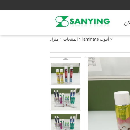
ن
أنبوب laminate
المنتجات
منزل