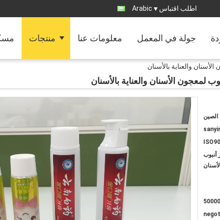
اطلب اقتباس
Arabic
دة
جولة في المعمل
معلومات عنا
منتجات
مسك
الأسنان والعناية بالأسنان
وب لمعجون الأسنان والعناية بالأسنان
الصين
sanyi
ISO9
 أنبوب
لأسنان
5000
negot